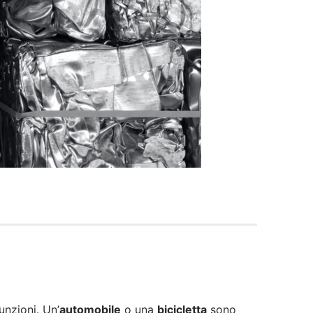
nzioni. Un’
automobile
o una
bicicletta
sono