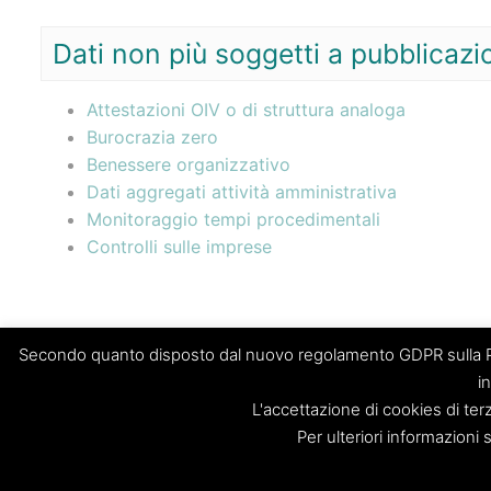
Dati non più soggetti a pubblicazi
Attestazioni OIV o di struttura analoga
Burocrazia zero
Benessere organizzativo
Dati aggregati attività amministrativa
Monitoraggio tempi procedimentali
Controlli sulle imprese
Secondo quanto disposto dal nuovo regolamento GDPR sulla Pri
i
L'accettazione di cookies di ter
“Società Regolamentazione del servizio di gestione Rifiuti “Pal
Per ulteriori informazioni 
Sede legale: Palermo – Piazza Pretoria 1 – Sede amministrativa
Registro Imprese di Palermo/CF/PIVA: 06269510829 – R.E.A.: