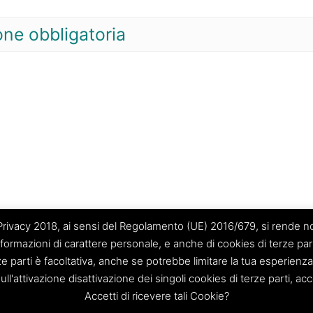
one obbligatoria
vacy 2018, ai sensi del Regolamento (UE) 2016/679, si rende noto
nformazioni di carattere personale, e anche di cookies di terze part
ze parti è facoltativa, anche se potrebbe limitare la tua esperienza
ermo Area Metropolitana” S.C.p.A.
sull'attivazione disattivazione dei singoli cookies di terze parti, a
: Palermo – Via Resuttana 360 – Capitale sociale: Euro 120.000,00
Accetti di ricevere tali Cookie?
 PA-309841