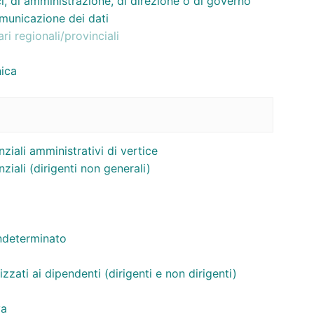
tici, di amministrazione, di direzione o di governo
municazione dei dati
ri regionali/provinciali
nica
enziali amministrativi di vertice
enziali (dirigenti non generali)
ndeterminato
rizzati ai dipendenti (dirigenti e non dirigenti)
va