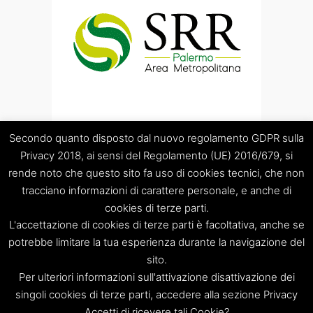
Secondo quanto disposto dal nuovo regolamento GDPR sulla
Privacy 2018, ai sensi del Regolamento (UE) 2016/679, si
rende noto che questo sito fa uso di cookies tecnici, che non
tracciano informazioni di carattere personale, e anche di
cookies di terze parti.
“Società Regolamentazione del servizio di gestione Rifiuti
L'accettazione di cookies di terze parti è facoltativa, anche se
“Palermo Area Metropolitana” S.C.p.A.
Sede legale: Palermo – Piazza Pretoria 1 – Sede amministrativa:
potrebbe limitare la tua esperienza durante la navigazione del
Palermo – Via Resuttana 360 – Capitale sociale: Euro
sito.
120.000,00
Per ulteriori informazioni sull'attivazione disattivazione dei
Registro Imprese di Palermo/CF/PIVA: 06269510829 – R.E.A.:
singoli cookies di terze parti, accedere alla sezione Privacy
PA-309841
Accetti di ricevere tali Cookie?