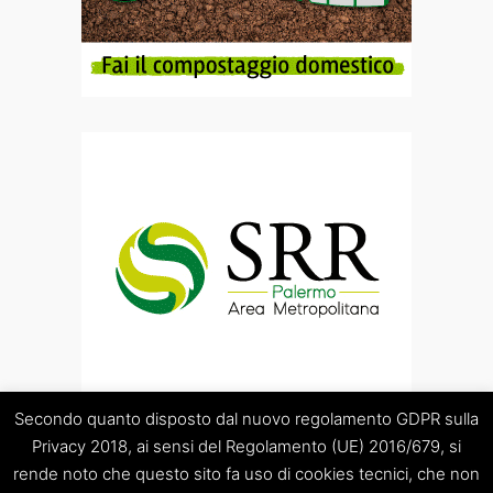
Secondo quanto disposto dal nuovo regolamento GDPR sulla
Privacy 2018, ai sensi del Regolamento (UE) 2016/679, si
rende noto che questo sito fa uso di cookies tecnici, che non