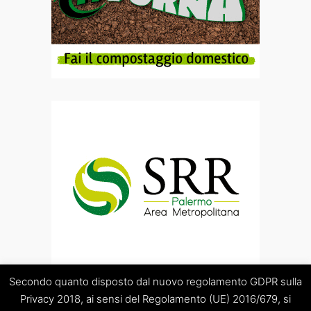
Secondo quanto disposto dal nuovo regolamento GDPR sulla
Privacy 2018, ai sensi del Regolamento (UE) 2016/679, si