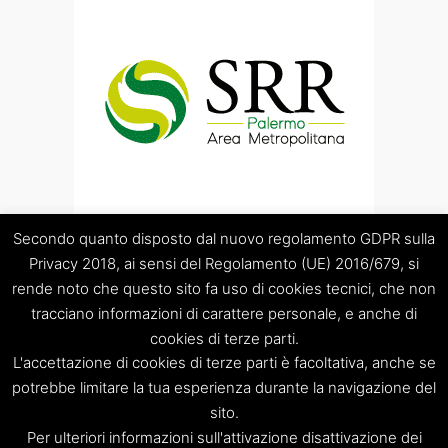
Secondo quanto disposto dal nuovo regolamento GDPR sulla
Privacy 2018, ai sensi del Regolamento (UE) 2016/679, si
rende noto che questo sito fa uso di cookies tecnici, che non
tracciano informazioni di carattere personale, e anche di
cookies di terze parti.
“Società Regolamentazione del servizio di gestione Rifiuti
L'accettazione di cookies di terze parti è facoltativa, anche se
“Palermo Area Metropolitana” S.C.p.A.
Sede legale: Palermo – Piazza Pretoria 1 – Sede amministrativa:
potrebbe limitare la tua esperienza durante la navigazione del
Palermo – Via Resuttana 360 – Capitale sociale: Euro
sito.
120.000,00
Per ulteriori informazioni sull'attivazione disattivazione dei