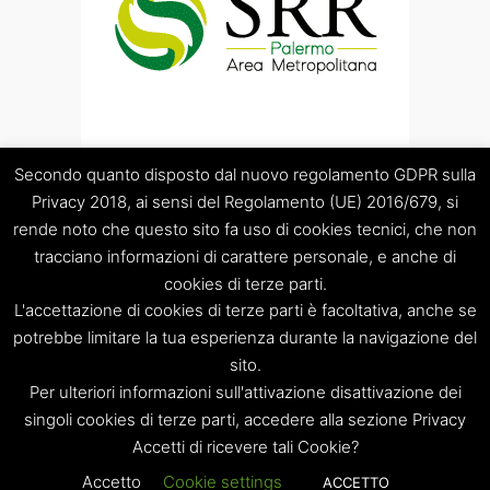
Secondo quanto disposto dal nuovo regolamento GDPR sulla
Privacy 2018, ai sensi del Regolamento (UE) 2016/679, si
rende noto che questo sito fa uso di cookies tecnici, che non
tracciano informazioni di carattere personale, e anche di
cookies di terze parti.
“Società Regolamentazione del servizio di gestione Rifiuti
L'accettazione di cookies di terze parti è facoltativa, anche se
“Palermo Area Metropolitana” S.C.p.A.
Sede legale: Palermo – Piazza Pretoria 1 – Sede amministrativa:
potrebbe limitare la tua esperienza durante la navigazione del
Palermo – Via Resuttana 360 – Capitale sociale: Euro
sito.
120.000,00
Per ulteriori informazioni sull'attivazione disattivazione dei
Registro Imprese di Palermo/CF/PIVA: 06269510829 – R.E.A.:
singoli cookies di terze parti, accedere alla sezione Privacy
PA-309841
Accetti di ricevere tali Cookie?
Tel. 091 8397879 – e-mail: info@srrpalermo.it – PEC:
srrpalermo@legalmail.it
Accetto
Cookie settings
ACCETTO