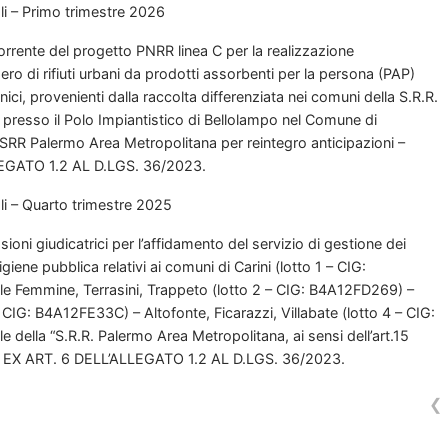
 – Primo trimestre 2026
rente del progetto PNRR linea C per la realizzazione
pero di rifiuti urbani da prodotti assorbenti per la persona (PAP)
nici, provenienti dalla raccolta differenziata nei comuni della S.R.R.
 presso il Polo Impiantistico di Bellolampo nel Comune di
 SRR Palermo Area Metropolitana per reintegro anticipazioni –
EGATO 1.2 AL D.LGS. 36/2023.
 – Quarto trimestre 2025
i giudicatrici per l’affidamento del servizio di gestione dei
i igiene pubblica relativi ai comuni di Carini (lotto 1 – CIG:
lle Femmine, Terrasini, Trappeto (lotto 2 – CIG: B4A12FD269) –
– CIG: B4A12FE33C) – Altofonte, Ficarazzi, Villabate (lotto 4 – CIG:
le della “S.R.R. Palermo Area Metropolitana, ai sensi dell’art.15
P EX ART. 6 DELL’ALLEGATO 1.2 AL D.LGS. 36/2023.
❮