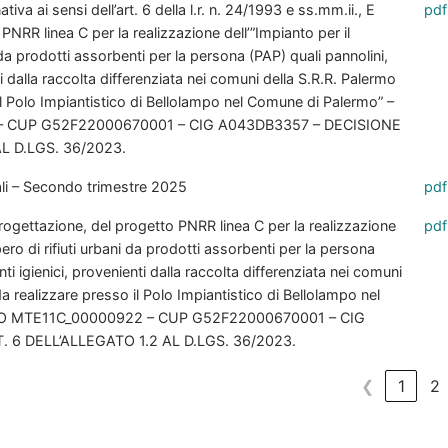
 ai sensi dell’art. 6 della l.r. n. 24/1993 e ss.mm.ii., E
pdf
NRR linea C per la realizzazione dell’”Impianto per il
 da prodotti assorbenti per la persona (PAP) quali pannolini,
i dalla raccolta differenziata nei comuni della S.R.R. Palermo
il Polo Impiantistico di Bellolampo nel Comune di Palermo” –
 CUP G52F22000670001 – CIG A043DB3357 – DECISIONE
L D.LGS. 36/2023.
i – Secondo trimestre 2025
pdf
ogettazione, del progetto PNRR linea C per la realizzazione
pdf
pero di rifiuti urbani da prodotti assorbenti per la persona
ti igienici, provenienti dalla raccolta differenziata nei comuni
a realizzare presso il Polo Impiantistico di Bellolampo nel
TO MTE11C_00000922 – CUP G52F22000670001 – CIG
 6 DELL’ALLEGATO 1.2 AL D.LGS. 36/2023.
❮
1
2