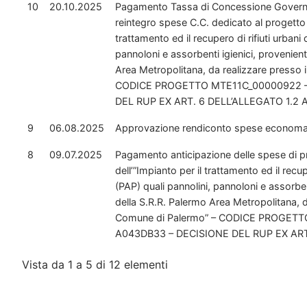
10
20.10.2025
Pagamento Tassa di Concessione Governativa
reintegro spese C.C. dedicato al progetto P
trattamento ed il recupero di rifiuti urbani
pannoloni e assorbenti igienici, provenient
Area Metropolitana, da realizzare presso 
CODICE PROGETTO MTE11C_00000922 –
DEL RUP EX ART. 6 DELL’ALLEGATO 1.2 A
9
06.08.2025
Approvazione rendiconto spese economal
8
09.07.2025
Pagamento anticipazione delle spese di pr
dell’”Impianto per il trattamento ed il recu
(PAP) quali pannolini, pannoloni e assorben
della S.R.R. Palermo Area Metropolitana, d
Comune di Palermo” – CODICE PROGET
A043DB33 – DECISIONE DEL RUP EX ART.
Vista da 1 a 5 di 12 elementi