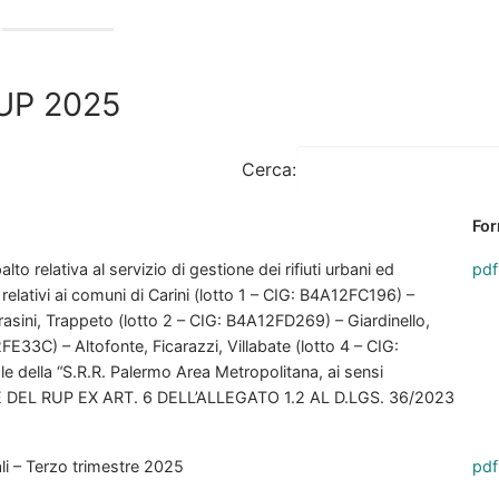
RUP 2025
Cerca:
For
to relativa al servizio di gestione dei rifiuti urbani ed
pdf
a relativi ai comuni di Carini (lotto 1 – CIG: B4A12FC196) –
rrasini, Trappeto (lotto 2 – CIG: B4A12FD269) – Giardinello,
E33C) – Altofonte, Ficarazzi, Villabate (lotto 4 – CIG:
ale della “S.R.R. Palermo Area Metropolitana, ai sensi
IONE DEL RUP EX ART. 6 DELL’ALLEGATO 1.2 AL D.LGS. 36/2023
 – Terzo trimestre 2025
pdf