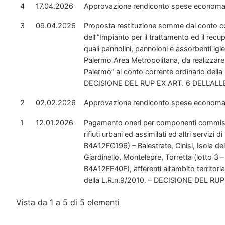
4
17.04.2026
Approvazione rendiconto spese economali
3
09.04.2026
Proposta restituzione somme dal conto cor
dell’”Impianto per il trattamento ed il recu
quali pannolini, pannoloni e assorbenti igie
Palermo Area Metropolitana, da realizzare
Palermo” al conto corrente ordinario della
DECISIONE DEL RUP EX ART. 6 DELL’ALL
2
02.02.2026
Approvazione rendiconto spese economali
1
12.01.2026
Pagamento oneri per componenti commission
rifiuti urbani ed assimilati ed altri servizi d
B4A12FC196) – Balestrate, Cinisi, Isola de
Giardinello, Montelepre, Torretta (lotto 3 
B4A12FF40F), afferenti all’ambito territoria
della L.R.n.9/2010. – DECISIONE DEL RU
Vista da 1 a 5 di 5 elementi