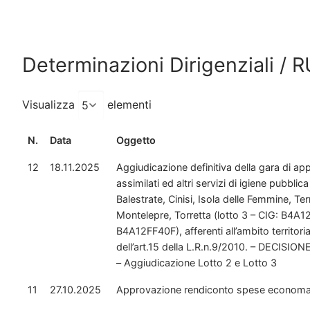
Determinazioni Dirigenziali / 
Visualizza
elementi
N.
Data
Oggetto
12
18.11.2025
Aggiudicazione definitiva della gara di appal
assimilati ed altri servizi di igiene pubblic
Balestrate, Cinisi, Isola delle Femmine, Te
Montelepre, Torretta (lotto 3 – CIG: B4A12F
B4A12FF40F), afferenti all’ambito territori
dell’art.15 della L.R.n.9/2010. – DECIS
– Aggiudicazione Lotto 2 e Lotto 3
11
27.10.2025
Approvazione rendiconto spese economali