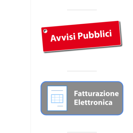
(Determinazione del Presidente n. 366 d
10.12.2025_Affidamento) – Url:
https://trasparenza.srrpalermo.it/down