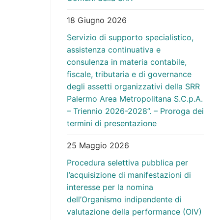
18 Giugno 2026
(Determinazione del Presidente n. 54 del
Servizio di supporto specialistico,
10.02.2026_Affidamento) – Url:
assistenza continuativa e
https://trasparenza.srrpalermo.it/down
consulenza in materia contabile,
(Determinazione del Presidente n. 101 de
fiscale, tributaria e di governance
20.03.2026_Liquidazione) – Url:
https://trasparenza.srrpalermo.it/down
degli assetti organizzativi della SRR
(Determinazione del Presidente n. 8 del
Palermo Area Metropolitana S.C.p.A.
12.01.2026_Liquidazione) – Url:
– Triennio 2026-2028”. – Proroga dei
https://trasparenza.srrpalermo.it/down
termini di presentazione
25 Maggio 2026
Procedura selettiva pubblica per
l’acquisizione di manifestazioni di
(Determinazione del Presidente n. 60 del
interesse per la nomina
17.02.2026_Affidamento) – Url:
dell’Organismo indipendente di
https://trasparenza.srrpalermo.it/down
valutazione della performance (OIV)
(Determinazione del Presidente n. 65 del