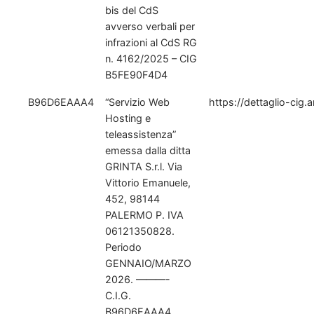
bis del CdS
avverso verbali per
infrazioni al CdS RG
n. 4162/2025 – CIG
B5FE90F4D4
B96D6EAAA4
“Servizio Web
https://dettaglio-cig
Hosting e
teleassistenza”
emessa dalla ditta
GRINTA S.r.l. Via
Vittorio Emanuele,
452, 98144
PALERMO P. IVA
06121350828.
Periodo
GENNAIO/MARZO
2026. ———-
C.I.G.
B96D6EAAA4