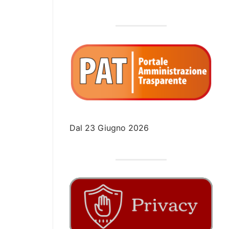
ATI
NOTE
ALLEGATI DOCUMENTI DI GARA
(Determinazione del Presidente n. 394 d
TITO
DOCUMENTI
– Url:
ICO
DI GARA
https://trasparenza.srrpalermo.it/down
Dal 23 Giugno 2026
(Determinazione del Presidente n. 396 d
– Url: