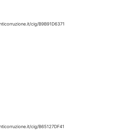
NOTE
ALLEG
anticorruzione.it/cig/B9B91D6371
DIBATTITO
DIBAT
PUBBLICO
PUBBL
anticorruzione.it/cig/B65127DF41