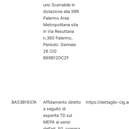
uno Scarrabile in
dotazione alla SRR
Palermo Area
Metropolitana sita
in Via Resuttana
n.360 Palermo,
Periodo: Gennaio
26 CIG
B99B12DC2F
BA53B1937A
Affidamento diretto
https://dettaglio-cig.
a seguito di
esperita TD sul
MEPA ai sensi
dell’art. 50, comma