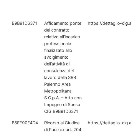
CIG
OGGETTO
LINK BDNCP
B9B91D6371
Affidamento ponte
https://dettaglio-cig.
del contratto
relativo all’incarico
professionale
finalizzato allo
svolgimento
dell’attività di
consulenza del
lavoro della SRR
Palermo Area
Metropolitana
S.C.p.A. – Atto con
Impegno di Spesa
CIG B9B91D6371
B5FE90F4D4
Ricorso al Giudice
https://dettaglio-cig.
di Pace ex art. 204