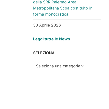
della SRR Palermo Area
18.02.2026_Liquidazione) – Url:
Metropolitana Scpa costituito in
https://trasparenza.srrpalermo.it/down
forma monocratica.
(Determinazione del Presidente n. 97 del
13.03.2026_Liquidazione) – Url:
30 Aprile 2026
https://trasparenza.srrpalermo.it/down
(Determinazione del Presidente n. 130 d
14.04.2026_Liquidazione) – Url:
Leggi tutte le News
https://trasparenza.srrpalermo.it/down
(Determinazione del Presidente n. 160 d
SELEZIONA
14.05.2026_Liquidazione) – Url:
https://trasparenza.srrpalermo.it/down
Seleziona
(Determinazione del Presidente n. 193 d
08.06.2026_Liquidazione) – Url:
https://trasparenza.srrpalermo.it/down
(Determinazione del Presidente n. 58 del
12.02.2026_Affidamento) – Url:
https://trasparenza.srrpalermo.it/down