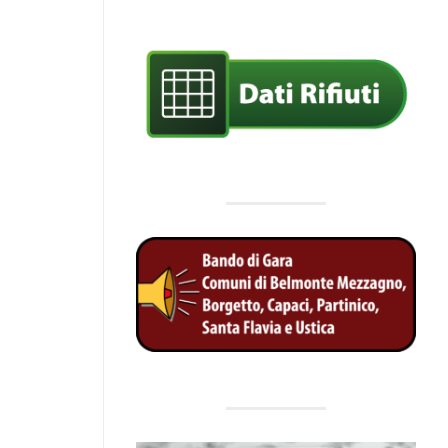
(Determinazione del Presidente n. 47 de
– Url:
https://trasparenza.srrpalermo.it/down