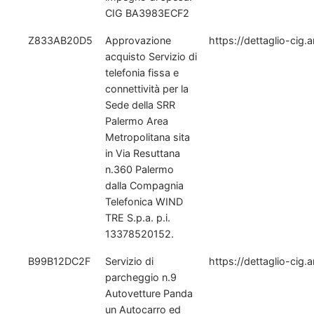
CIG BA3983ECF2
Z833AB20D5
Approvazione
https://dettaglio-cig
acquisto Servizio di
telefonia fissa e
connettività per la
Sede della SRR
Palermo Area
Metropolitana sita
in Via Resuttana
n.360 Palermo
dalla Compagnia
Telefonica WIND
TRE S.p.a. p.i.
13378520152.
B99B12DC2F
Servizio di
https://dettaglio-cig.
parcheggio n.9
Autovetture Panda
un Autocarro ed