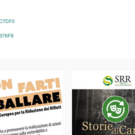
7BC7DF0
8B76F8