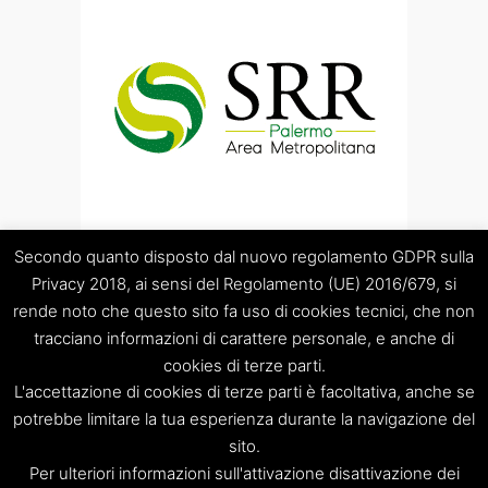
Secondo quanto disposto dal nuovo regolamento GDPR sulla
Privacy 2018, ai sensi del Regolamento (UE) 2016/679, si
rende noto che questo sito fa uso di cookies tecnici, che non
tracciano informazioni di carattere personale, e anche di
cookies di terze parti.
“Società Regolamentazione del servizio di gestione Rifiuti
L'accettazione di cookies di terze parti è facoltativa, anche se
“Palermo Area Metropolitana” S.C.p.A.
Sede legale: Palermo – Piazza Pretoria 1 – Sede amministrativa:
potrebbe limitare la tua esperienza durante la navigazione del
Palermo – Via Resuttana 360 – Capitale sociale: Euro
sito.
120.000,00
Per ulteriori informazioni sull'attivazione disattivazione dei