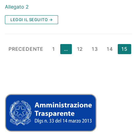
Allegato 2
LEGGI IL SEGUITO →
Paginazione
PRECEDENTE
1
…
12
13
14
15
degli
articoli