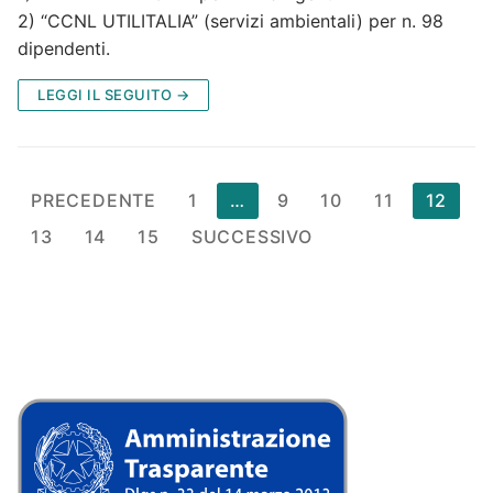
2) “CCNL UTILITALIA” (servizi ambientali) per n. 98
dipendenti.
LEGGI IL SEGUITO →
Paginazione
PRECEDENTE
1
…
9
10
11
12
degli
13
14
15
SUCCESSIVO
articoli