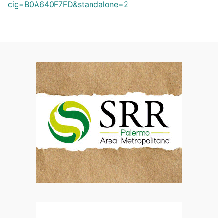
cig=B0A640F7FD&standalone=2