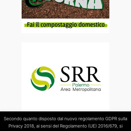
Secondo quanto disposto dal nuovo regolamento GDPR sulla
Privacy 2018, ai sensi del Regolamento (UE) 2016/679, si