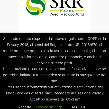
Secondo quanto disposto dal nuovo regolamento GDPR sulla
Privacy 2018, ai sensi del Regolamento (UE) 2016/679, si
rende noto che questo sito fa uso di cookies tecnici, che non
tracciano informazioni di carattere personale, e anche di
cookies di terze parti.
“Società Regolamentazione del servizio di gestione Rifiuti
L'accettazione di cookies di terze parti è facoltativa, anche se
“Palermo Area Metropolitana” S.C.p.A.
Sede legale: Palermo – Piazza Pretoria 1 – Sede amministrativa:
potrebbe limitare la tua esperienza durante la navigazione del
Palermo – Via Resuttana 360 – Capitale sociale: Euro
sito.
120.000,00
Per ulteriori informazioni sull'attivazione disattivazione dei
Registro Imprese di Palermo/CF/PIVA: 06269510829 – R.E.A.:
singoli cookies di terze parti, accedere alla sezione Privacy
PA-309841
Accetti di ricevere tali Cookie?
Tel. 091 8397879 – e-mail: info@srrpalermo.it – PEC:
srrpalermo@legalmail.it
Accetto
Cookie settings
ACCETTO