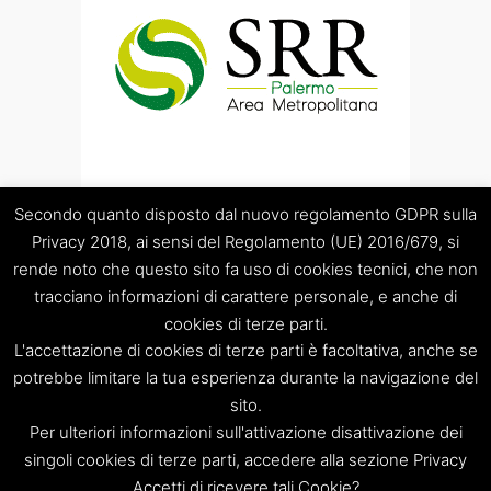
Secondo quanto disposto dal nuovo regolamento GDPR sulla
Privacy 2018, ai sensi del Regolamento (UE) 2016/679, si
rende noto che questo sito fa uso di cookies tecnici, che non
tracciano informazioni di carattere personale, e anche di
cookies di terze parti.
“Società Regolamentazione del servizio di gestione Rifiuti
L'accettazione di cookies di terze parti è facoltativa, anche se
“Palermo Area Metropolitana” S.C.p.A.
Sede legale: Palermo – Piazza Pretoria 1 – Sede amministrativa:
potrebbe limitare la tua esperienza durante la navigazione del
Palermo – Via Resuttana 360 – Capitale sociale: Euro
sito.
120.000,00
Per ulteriori informazioni sull'attivazione disattivazione dei
Registro Imprese di Palermo/CF/PIVA: 06269510829 – R.E.A.:
singoli cookies di terze parti, accedere alla sezione Privacy
PA-309841
Accetti di ricevere tali Cookie?