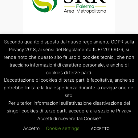
Secondo quanto disposto dal nuovo regolamento GDPR sulla
Privacy 2018, ai sensi del Regolamento (UE) 2016/679, si
rende noto che questo sito fa uso di cookies tecnici, che non
tracciano informazioni di carattere personale, e anche di
cookies di terze parti.
“Società Regolamentazione del servizio di gestione Rifiuti
L'accettazione di cookies di terze parti è facoltativa, anche se
“Palermo Area Metropolitana” S.C.p.A.
Sede legale: Palermo – Piazza Pretoria 1 – Sede amministrativa:
potrebbe limitare la tua esperienza durante la navigazione del
Palermo – Via Resuttana 360 – Capitale sociale: Euro
sito.
120.000,00
Per ulteriori informazioni sull'attivazione disattivazione dei
Registro Imprese di Palermo/CF/PIVA: 06269510829 – R.E.A.:
singoli cookies di terze parti, accedere alla sezione Privacy
PA-309841
Accetti di ricevere tali Cookie?
Tel. 091 8397879 – e-mail: info@srrpalermo.it – PEC:
srrpalermo@legalmail.it
Accetto
Cookie settings
ACCETTO