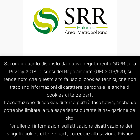
Secondo quanto disposto dal nuovo regolamento GDPR sulla
Privacy 2018, ai sensi del Regolamento (UE) 2016/679, si
rende noto che questo sito fa uso di cookies tecnici, che non
tracciano informazioni di carattere personale, e anche di
cookies di terze parti.
“Società Regolamentazione del servizio di gestione Rifiuti
L'accettazione di cookies di terze parti è facoltativa, anche se
“Palermo Area Metropolitana” S.C.p.A.
Sede legale: Palermo – Piazza Pretoria 1 – Sede amministrativa:
potrebbe limitare la tua esperienza durante la navigazione del
Palermo – Via Resuttana 360 – Capitale sociale: Euro
sito.
120.000,00
Per ulteriori informazioni sull'attivazione disattivazione dei
Registro Imprese di Palermo/CF/PIVA: 06269510829 – R.E.A.:
singoli cookies di terze parti, accedere alla sezione Privacy
PA-309841