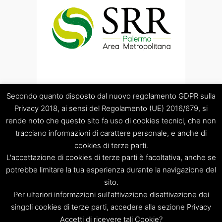
Secondo quanto disposto dal nuovo regolamento GDPR sulla
Privacy 2018, ai sensi del Regolamento (UE) 2016/679, si
rende noto che questo sito fa uso di cookies tecnici, che non
tracciano informazioni di carattere personale, e anche di
cookies di terze parti.
“Società Regolamentazione del servizio di gestione Rifiuti
L'accettazione di cookies di terze parti è facoltativa, anche se
“Palermo Area Metropolitana” S.C.p.A.
Sede legale: Palermo – Piazza Pretoria 1 – Sede amministrativa:
potrebbe limitare la tua esperienza durante la navigazione del
Palermo – Via Resuttana 360 – Capitale sociale: Euro
sito.
120.000,00
Per ulteriori informazioni sull'attivazione disattivazione dei
Registro Imprese di Palermo/CF/PIVA: 06269510829 – R.E.A.:
singoli cookies di terze parti, accedere alla sezione Privacy
PA-309841
Accetti di ricevere tali Cookie?