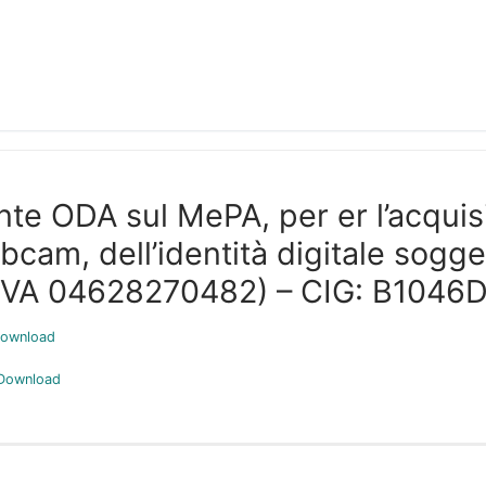
te ODA sul MePA, per er l’acquisiz
cam, dell’identità digitale sogge
(PIVA 04628270482) – CIG: B1046
ownload
Download