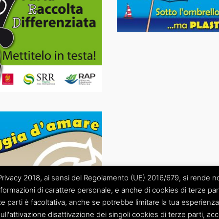
vacy 2018, ai sensi del Regolamento (UE) 2016/679, si rende noto
nformazioni di carattere personale, e anche di cookies di terze part
ze parti è facoltativa, anche se potrebbe limitare la tua esperienza
ermo Area Metropolitana” S.C.p.A.
sull'attivazione disattivazione dei singoli cookies di terze parti, a