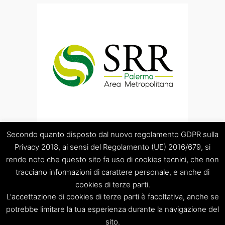
Secondo quanto disposto dal nuovo regolamento GDPR sulla
Privacy 2018, ai sensi del Regolamento (UE) 2016/679, si
rende noto che questo sito fa uso di cookies tecnici, che non
tracciano informazioni di carattere personale, e anche di
cookies di terze parti.
“Società Regolamentazione del servizio di gestione Rifiuti
L'accettazione di cookies di terze parti è facoltativa, anche se
“Palermo Area Metropolitana” S.C.p.A.
Sede legale: Palermo – Piazza Pretoria 1 – Sede amministrativa:
potrebbe limitare la tua esperienza durante la navigazione del
Palermo – Via Resuttana 360 – Capitale sociale: Euro
sito.