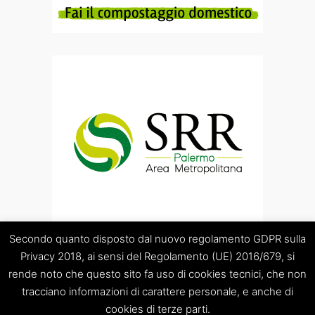
Secondo quanto disposto dal nuovo regolamento GDPR sulla
Privacy 2018, ai sensi del Regolamento (UE) 2016/679, si
rende noto che questo sito fa uso di cookies tecnici, che non
tracciano informazioni di carattere personale, e anche di
cookies di terze parti.
“Società Regolamentazione del servizio di gestione Rifiuti