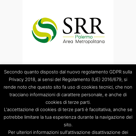
Secondo quanto disposto dal nuovo regolamento GDPR sulla
Privacy 2018, ai sensi del Regolamento (UE) 2016/679, si
rende noto che questo sito fa uso di cookies tecnici, che non
tracciano informazioni di carattere personale, e anche di
cookies di terze parti.
“Società Regolamentazione del servizio di gestione Rifiuti
L'accettazione di cookies di terze parti è facoltativa, anche se
“Palermo Area Metropolitana” S.C.p.A.
Sede legale: Palermo – Piazza Pretoria 1 – Sede amministrativa:
potrebbe limitare la tua esperienza durante la navigazione del
Palermo – Via Resuttana 360 – Capitale sociale: Euro
sito.
120.000,00
Per ulteriori informazioni sull'attivazione disattivazione dei