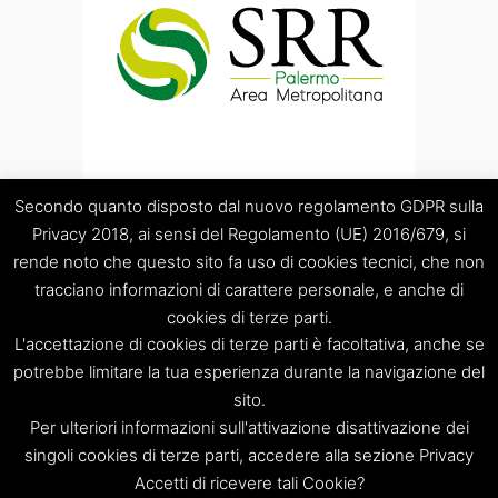
Secondo quanto disposto dal nuovo regolamento GDPR sulla
Privacy 2018, ai sensi del Regolamento (UE) 2016/679, si
rende noto che questo sito fa uso di cookies tecnici, che non
tracciano informazioni di carattere personale, e anche di
cookies di terze parti.
“Società Regolamentazione del servizio di gestione Rifiuti
L'accettazione di cookies di terze parti è facoltativa, anche se
“Palermo Area Metropolitana” S.C.p.A.
Sede legale: Palermo – Piazza Pretoria 1 – Sede amministrativa:
potrebbe limitare la tua esperienza durante la navigazione del
Palermo – Via Resuttana 360 – Capitale sociale: Euro
sito.
120.000,00
Per ulteriori informazioni sull'attivazione disattivazione dei
Registro Imprese di Palermo/CF/PIVA: 06269510829 – R.E.A.:
singoli cookies di terze parti, accedere alla sezione Privacy
PA-309841
Accetti di ricevere tali Cookie?
Tel. 091 8397879 – e-mail: info@srrpalermo.it – PEC: