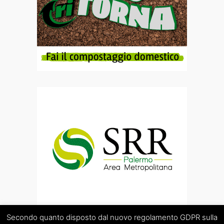
Secondo quanto disposto dal nuovo regolamento GDPR sulla