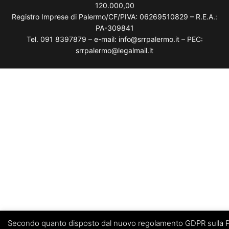
120.000,00
Registro Imprese di Palermo/CF/PIVA: 06269510829 – R.E.A.:
PA-309841
Tel. 091 8397879 – e-mail: info@srrpalermo.it – PEC:
srrpalermo@legalmail.it
Secondo quanto disposto dal nuovo regolamento GDPR sulla P