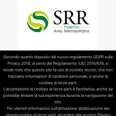
Secondo quanto disposto dal nuovo regolamento GDPR sulla
Privacy 2018, ai sensi del Regolamento (UE) 2016/679, si
rende noto che questo sito fa uso di cookies tecnici, che non
tracciano informazioni di carattere personale, e anche di
cookies di terze parti.
“Società Regolamentazione del servizio di gestione Rifiuti
L'accettazione di cookies di terze parti è facoltativa, anche se
“Palermo Area Metropolitana” S.C.p.A.
Sede legale: Palermo – Piazza Pretoria 1 – Sede amministrativa:
potrebbe limitare la tua esperienza durante la navigazione del
Palermo – Via Resuttana 360 – Capitale sociale: Euro
sito.
120.000,00
Per ulteriori informazioni sull'attivazione disattivazione dei
Registro Imprese di Palermo/CF/PIVA: 06269510829 – R.E.A.:
singoli cookies di terze parti, accedere alla sezione Privacy