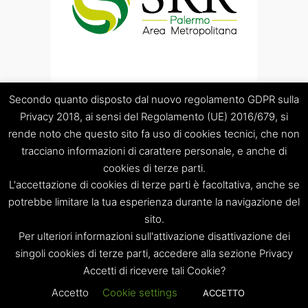
Secondo quanto disposto dal nuovo regolamento GDPR sulla
Privacy 2018, ai sensi del Regolamento (UE) 2016/679, si
rende noto che questo sito fa uso di cookies tecnici, che non
tracciano informazioni di carattere personale, e anche di
cookies di terze parti.
“Società Regolamentazione del servizio di gestione Rifiuti
L'accettazione di cookies di terze parti è facoltativa, anche se
“Palermo Area Metropolitana” S.C.p.A.
Sede legale: Palermo – Piazza Pretoria 1 – Sede amministrativa:
potrebbe limitare la tua esperienza durante la navigazione del
Palermo – Via Resuttana 360 – Capitale sociale: Euro
sito.
120.000,00
Per ulteriori informazioni sull'attivazione disattivazione dei
Registro Imprese di Palermo/CF/PIVA: 06269510829 – R.E.A.:
singoli cookies di terze parti, accedere alla sezione Privacy
PA-309841
Accetti di ricevere tali Cookie?
Tel. 091 8397879 – e-mail: info@srrpalermo.it – PEC:
srrpalermo@legalmail.it
Accetto
Cookie settings
ACCETTO