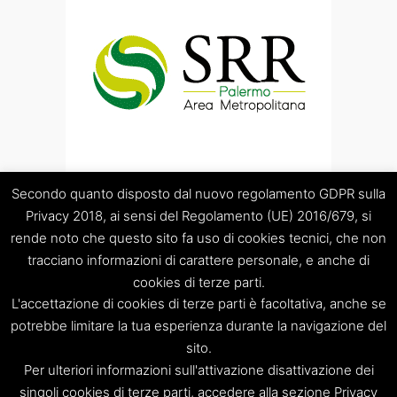
Secondo quanto disposto dal nuovo regolamento GDPR sulla
Privacy 2018, ai sensi del Regolamento (UE) 2016/679, si
rende noto che questo sito fa uso di cookies tecnici, che non
tracciano informazioni di carattere personale, e anche di
cookies di terze parti.
“Società Regolamentazione del servizio di gestione Rifiuti
L'accettazione di cookies di terze parti è facoltativa, anche se
“Palermo Area Metropolitana” S.C.p.A.
Sede legale: Palermo – Piazza Pretoria 1 – Sede amministrativa:
potrebbe limitare la tua esperienza durante la navigazione del
Palermo – Via Resuttana 360 – Capitale sociale: Euro
sito.
120.000,00
Per ulteriori informazioni sull'attivazione disattivazione dei
Registro Imprese di Palermo/CF/PIVA: 06269510829 – R.E.A.:
singoli cookies di terze parti, accedere alla sezione Privacy