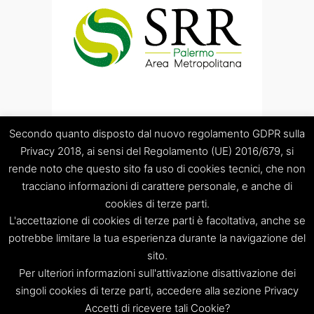
Secondo quanto disposto dal nuovo regolamento GDPR sulla
Privacy 2018, ai sensi del Regolamento (UE) 2016/679, si
rende noto che questo sito fa uso di cookies tecnici, che non
tracciano informazioni di carattere personale, e anche di
cookies di terze parti.
“Società Regolamentazione del servizio di gestione Rifiuti
L'accettazione di cookies di terze parti è facoltativa, anche se
“Palermo Area Metropolitana” S.C.p.A.
Sede legale: Palermo – Piazza Pretoria 1 – Sede amministrativa:
potrebbe limitare la tua esperienza durante la navigazione del
Palermo – Via Resuttana 360 – Capitale sociale: Euro
sito.
120.000,00
Per ulteriori informazioni sull'attivazione disattivazione dei
Registro Imprese di Palermo/CF/PIVA: 06269510829 – R.E.A.:
singoli cookies di terze parti, accedere alla sezione Privacy
PA-309841
Accetti di ricevere tali Cookie?
Tel. 091 8397879 – e-mail: info@srrpalermo.it – PEC: