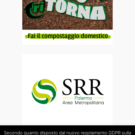
Secondo quanto disposto dal nuovo regolamento GDPR sulla