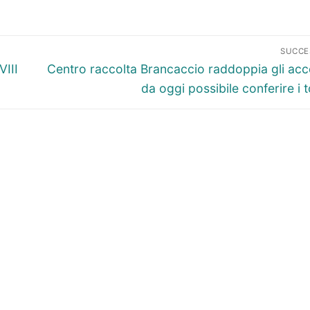
SUCCE
Articolo
VIII
Centro raccolta Brancaccio raddoppia gli acc
successivo:
da oggi possibile conferire i 