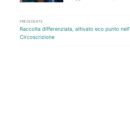
Navigazione
PRECEDENTE
articoli
Articolo
Raccolta differenziata, attivato eco punto nell’
precedente:
Circoscrizione