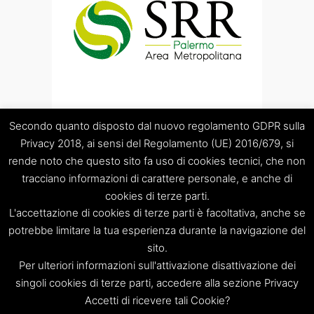
Secondo quanto disposto dal nuovo regolamento GDPR sulla
Privacy 2018, ai sensi del Regolamento (UE) 2016/679, si
rende noto che questo sito fa uso di cookies tecnici, che non
tracciano informazioni di carattere personale, e anche di
cookies di terze parti.
“Società Regolamentazione del servizio di gestione Rifiuti
L'accettazione di cookies di terze parti è facoltativa, anche se
“Palermo Area Metropolitana” S.C.p.A.
Sede legale: Palermo – Piazza Pretoria 1 – Sede amministrativa:
potrebbe limitare la tua esperienza durante la navigazione del
Palermo – Via Resuttana 360 – Capitale sociale: Euro
sito.
120.000,00
Per ulteriori informazioni sull'attivazione disattivazione dei
Registro Imprese di Palermo/CF/PIVA: 06269510829 – R.E.A.:
singoli cookies di terze parti, accedere alla sezione Privacy
PA-309841
Accetti di ricevere tali Cookie?
Tel. 091 8397879 – e-mail: info@srrpalermo.it – PEC: