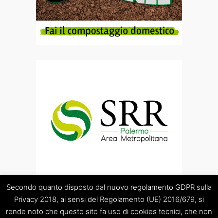
Secondo quanto disposto dal nuovo regolamento GDPR sulla
Privacy 2018, ai sensi del Regolamento (UE) 2016/679, si
rende noto che questo sito fa uso di cookies tecnici, che non