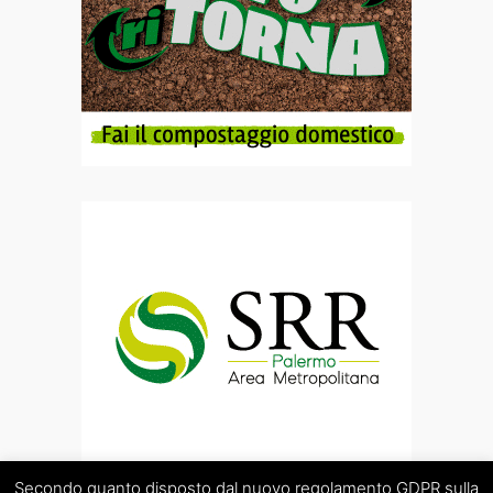
Secondo quanto disposto dal nuovo regolamento GDPR sulla