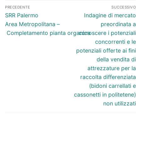
Navigazione
PRECEDENTE
SUCCESSIVO
articoli
Articolo
Articolo
SRR Palermo
Indagine di mercato
precedente:
successivo:
Area Metropolitana –
preordinata a
Completamento pianta organica
conoscere i potenziali
concorrenti e le
potenziali offerte ai fini
della vendita di
attrezzature per la
raccolta differenziata
(bidoni carrellati e
cassonetti in politetene)
non utilizzati