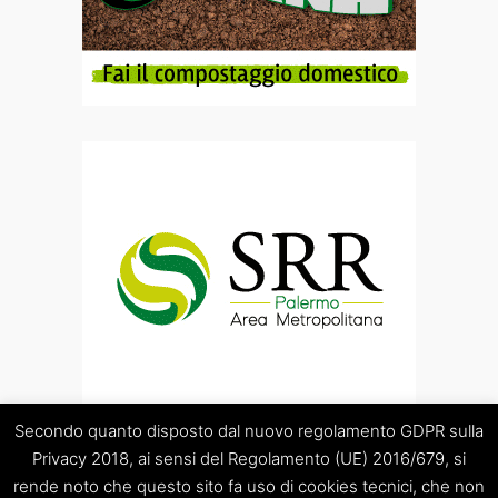
Secondo quanto disposto dal nuovo regolamento GDPR sulla
Privacy 2018, ai sensi del Regolamento (UE) 2016/679, si
rende noto che questo sito fa uso di cookies tecnici, che non