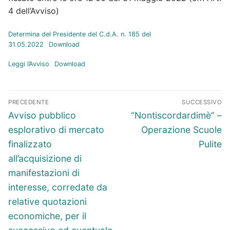
4 dell’Avviso)
Determina del Presidente del C.d.A. n. 185 del
31.05.2022
Download
Leggi l’Avviso
Download
Navigazione
PRECEDENTE
SUCCESSIVO
articoli
Articolo
Articolo
Avviso pubblico
“Nontiscordardimè” –
precedente:
successivo:
esplorativo di mercato
Operazione Scuole
finalizzato
Pulite
all’acquisizione di
manifestazioni di
interesse, corredate da
relative quotazioni
economiche, per il