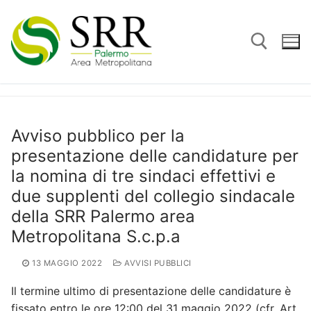
Vai
al
contenuto
Cerca:
Avviso pubblico per la
presentazione delle candidature per
la nomina di tre sindaci effettivi e
due supplenti del collegio sindacale
della SRR Palermo area
Metropolitana S.c.p.a
13 MAGGIO 2022
AVVISI PUBBLICI
Il termine ultimo di presentazione delle candidature è
fissato entro le ore 12:00 del 31 maggio 2022 (cfr. Art.