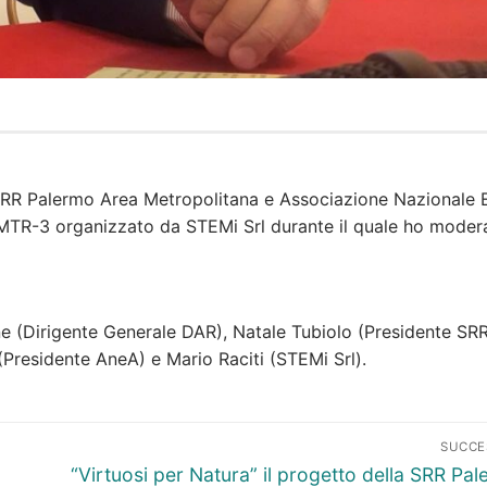
 SRR Palermo Area Metropolitana e Associazione Nazionale E
 MTR-3 organizzato da STEMi Srl durante il quale ho modera
one (Dirigente Generale DAR), Natale Tubiolo (Presidente SR
Presidente AneA) e Mario Raciti (STEMi Srl).
SUCCE
Articolo
“Virtuosi per Natura” il progetto della SRR Pa