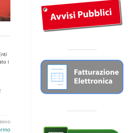
nti
to i
R
SSIVO
lermo