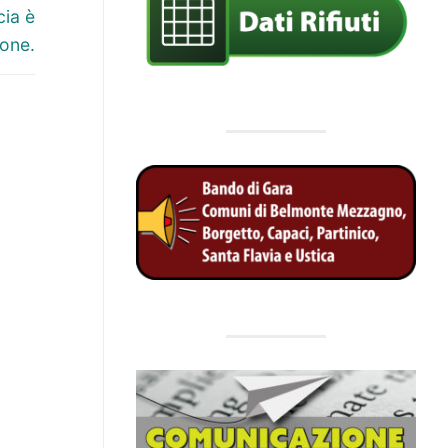
ia è
ione.