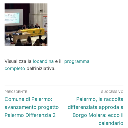
Visualizza la
locandina
e il
programma
completo
dell’iniziativa.
Navigazione
PRECEDENTE
SUCCESSIVO
articoli
Articolo
Articolo
Comune di Palermo:
Palermo, la raccolta
precedente:
successivo:
avanzamento progetto
differenziata approda a
Palermo Differenzia 2
Borgo Molara: ecco il
calendario