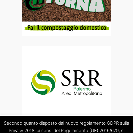
Secondo quanto disposto dal nuovo regolamento GDPR sulla
Privacy 2018, ai sensi del Regolamento (UE) 2016/679, si