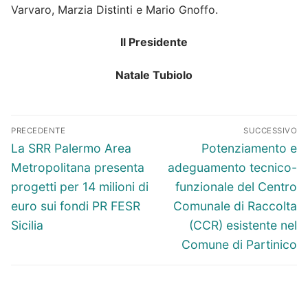
Varvaro, Marzia Distinti e Mario Gnoffo.
Il Presidente
Natale Tubiolo
Navigazione
PRECEDENTE
SUCCESSIVO
articoli
Articolo
Articolo
La SRR Palermo Area
Potenziamento e
precedente:
successivo:
Metropolitana presenta
adeguamento tecnico-
progetti per 14 milioni di
funzionale del Centro
euro sui fondi PR FESR
Comunale di Raccolta
Sicilia
(CCR) esistente nel
Comune di Partinico