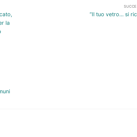
SUCCE
Articolo
cato,
“Il tuo vetro… si ric
successivo:
er la
o
omuni