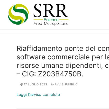
Vai
al
contenuto
Riaffidamento ponte del contr
software commerciale per la
risorse umane dipendenti, 
– CIG: Z203B4750B.
17 LUGLIO 2023
AVVISI PUBBLICI
Leggi l’avviso completo