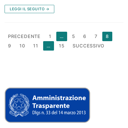
LEGGI IL SEGUITO →
Paginazione
PRECEDENTE
1
…
5
6
7
8
degli
9
10
11
…
15
SUCCESSIVO
articoli