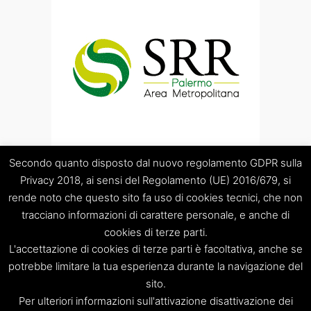
Secondo quanto disposto dal nuovo regolamento GDPR sulla
Privacy 2018, ai sensi del Regolamento (UE) 2016/679, si
rende noto che questo sito fa uso di cookies tecnici, che non
tracciano informazioni di carattere personale, e anche di
cookies di terze parti.
“Società Regolamentazione del servizio di gestione Rifiuti
L'accettazione di cookies di terze parti è facoltativa, anche se
“Palermo Area Metropolitana” S.C.p.A.
Sede legale: Palermo – Piazza Pretoria 1 – Sede amministrativa:
potrebbe limitare la tua esperienza durante la navigazione del
Palermo – Via Resuttana 360 – Capitale sociale: Euro
sito.
120.000,00
Per ulteriori informazioni sull'attivazione disattivazione dei
Registro Imprese di Palermo/CF/PIVA: 06269510829 – R.E.A.: