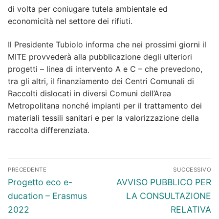
di volta per coniugare tutela ambientale ed
economicità nel settore dei rifiuti.
Il Presidente Tubiolo informa che nei prossimi giorni il
MITE provvederà alla pubblicazione degli ulteriori
progetti – linea di intervento A e C – che prevedono,
tra gli altri, il finanziamento dei Centri Comunali di
Raccolti dislocati in diversi Comuni dell’Area
Metropolitana nonché impianti per il trattamento dei
materiali tessili sanitari e per la valorizzazione della
raccolta differenziata.
Navigazione
PRECEDENTE
SUCCESSIVO
articoli
Articolo
Articolo
Progetto eco e-
AVVISO PUBBLICO PER
precedente:
successivo:
ducation – Erasmus
LA CONSULTAZIONE
2022
RELATIVA