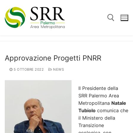
Vai
al
contenuto
Cerca:
Approvazione Progetti PNRR
5 OTTOBRE 2022
NEWS
Il Presidente della
SRR Palermo Area
Metropolitana
Natale
Tubiolo
comunica che
il Ministero della
Transizione
ecologica, con