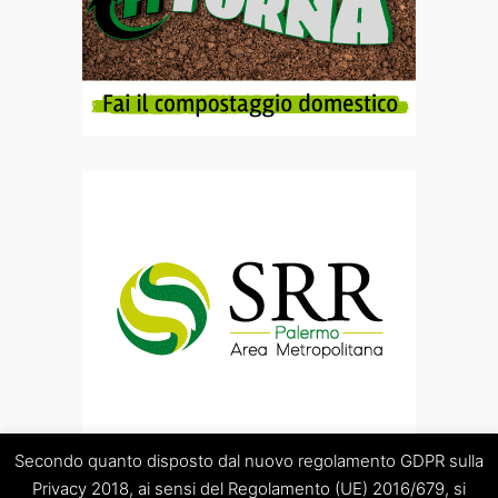
Secondo quanto disposto dal nuovo regolamento GDPR sulla
Privacy 2018, ai sensi del Regolamento (UE) 2016/679, si