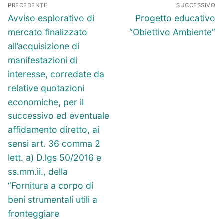
Navigazione
PRECEDENTE
SUCCESSIVO
articoli
Articolo
Articolo
Avviso esplorativo di
Progetto educativo
precedente:
successivo:
mercato finalizzato
“Obiettivo Ambiente”
all’acquisizione di
manifestazioni di
interesse, corredate da
relative quotazioni
economiche, per il
successivo ed eventuale
affidamento diretto, ai
sensi art. 36 comma 2
lett. a) D.lgs 50/2016 e
ss.mm.ii., della
“Fornitura a corpo di
beni strumentali utili a
fronteggiare