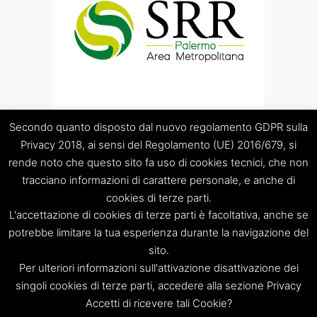
Secondo quanto disposto dal nuovo regolamento GDPR sulla
Privacy 2018, ai sensi del Regolamento (UE) 2016/679, si
rende noto che questo sito fa uso di cookies tecnici, che non
tracciano informazioni di carattere personale, e anche di
cookies di terze parti.
“Società Regolamentazione del servizio di gestione Rifiuti
L'accettazione di cookies di terze parti è facoltativa, anche se
“Palermo Area Metropolitana” S.C.p.A.
Sede legale: Palermo – Piazza Pretoria 1 – Sede amministrativa:
potrebbe limitare la tua esperienza durante la navigazione del
Palermo – Via Resuttana 360 – Capitale sociale: Euro
sito.
120.000,00
Per ulteriori informazioni sull'attivazione disattivazione dei
Registro Imprese di Palermo/CF/PIVA: 06269510829 – R.E.A.:
singoli cookies di terze parti, accedere alla sezione Privacy
PA-309841
Accetti di ricevere tali Cookie?
Tel. 091 8397879 – e-mail: info@srrpalermo.it – PEC: