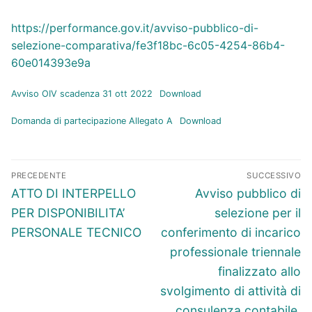
https://performance.gov.it/avviso-pubblico-di-
selezione-comparativa/fe3f18bc-6c05-4254-86b4-
60e014393e9a
Avviso OIV scadenza 31 ott 2022
Download
Domanda di partecipazione Allegato A
Download
Navigazione
PRECEDENTE
SUCCESSIVO
articoli
Articolo
Articolo
ATTO DI INTERPELLO
Avviso pubblico di
precedente:
successivo:
PER DISPONIBILITA’
selezione per il
PERSONALE TECNICO
conferimento di incarico
professionale triennale
finalizzato allo
svolgimento di attività di
consulenza contabile,