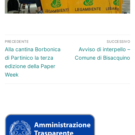
Navigazione
PRECEDENTE
SUCCESSIVO
articoli
Articolo
Articolo
Alla cantina Borbonica
Avviso di interpello –
precedente:
successivo:
di Partinico la terza
Comune di Bisacquino
edizione della Paper
Week