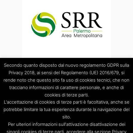
Secondo quanto disposto dal nuovo regolamento GDPR sulla
Privacy 2018, ai sensi del Regolamento (UE) 2016/679, si
rende noto che questo sito fa uso di cookies tecnici, che non
tracciano informazioni di carattere personale, e anche di
cookies di terze parti.
“Società Regolamentazione del servizio di gestione Rifiuti
L'accettazione di cookies di terze parti è facoltativa, anche se
“Palermo Area Metropolitana” S.C.p.A.
Sede legale: Palermo – Piazza Pretoria 1 – Sede amministrativa:
potrebbe limitare la tua esperienza durante la navigazione del
Palermo – Via Resuttana 360 – Capitale sociale: Euro
sito.
120.000,00
Per ulteriori informazioni sull'attivazione disattivazione dei
Registro Imprese di Palermo/CF/PIVA: 06269510829 – R.E.A.:
singoli cookies di terze parti, accedere alla sezione Privacy