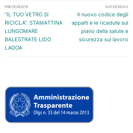
Navigazione
PRECEDENTE
SUCCESSIVO
articoli
Articolo
Articolo
“IL TUO VETRO SI
Il nuovo codice degli
precedente:
successivo:
RICICLA”. STAMATTINA
appalti e le ricadute sul
LUNGOMARE
piano della salute e
BALESTRATE LIDO
sicurezza sul lavoro
LAGOA