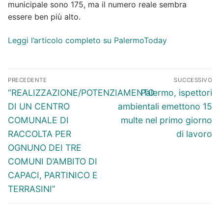
municipale sono 175, ma il numero reale sembra
essere ben più alto.
Leggi l’articolo completo su PalermoToday
Navigazione
PRECEDENTE
SUCCESSIVO
articoli
Articolo
Articolo
“REALIZZAZIONE/POTENZIAMENTO
Palermo, ispettori
precedente:
successivo:
DI UN CENTRO
ambientali emettono 15
COMUNALE DI
multe nel primo giorno
RACCOLTA PER
di lavoro
OGNUNO DEI TRE
COMUNI D’AMBITO DI
CAPACI, PARTINICO E
TERRASINI”