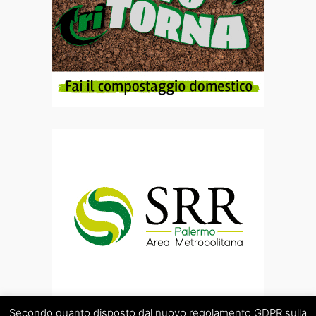
Secondo quanto disposto dal nuovo regolamento GDPR sulla